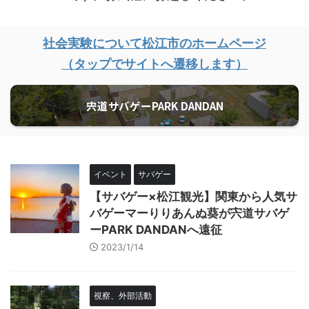
社会実験について松江市のホームページ
（タップでサイトへ遷移します）
宍道サバゲーPARK DANDAN
イベント
サバゲー
【サバゲー×松江観光】関東から人気サ
バゲーマーりりあんぬ葵が宍道サバゲ
ーPARK DANDANへ遠征
2023/1/14
視察、外部活動